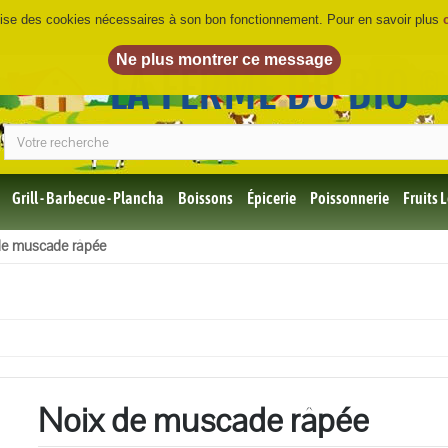
ilise des cookies nécessaires à son bon fonctionnement. Pour en savoir plus
LA FERME DU BIO
©
Grill - Barbecue - Plancha
Boissons
Épicerie
Poissonnerie
Fruits
Tous
de muscade râpée
les
produits
Bio
Miel,
Choco,
Café
Bio
Noix de muscade râpée