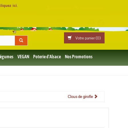
cliquez ici
.
Mon compte
Professionnels
Votre panier (
0
)
 Légumes
VEGAN
Poterie d'Alsace
Nos Promotions
Clous de girofle