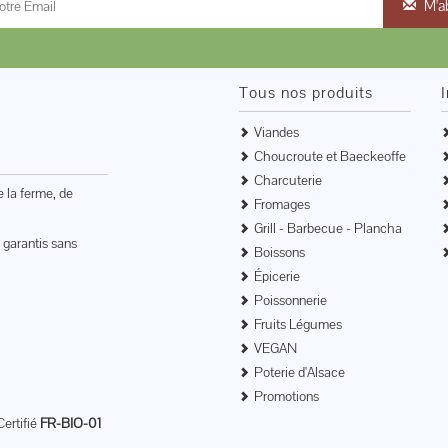
M'a
Tous nos produits
Viandes
Choucroute et Baeckeoffe
Charcuterie
e la ferme, de
Fromages
Grill - Barbecue - Plancha
 garantis sans
Boissons
Épicerie
Poissonnerie
Fruits Légumes
VEGAN
Poterie d'Alsace
Promotions
Certifié
FR-BIO-01