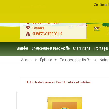
Ce site ut
Certifié
FR-BIO-01
Qui sommes-nous ?
Contact
SUIVEZ VOTRE COLIS
Viandes
Choucroute et Baeckeoffe
Charcuterie
Fromages
Le porc
Accueil
»
Épicerie
»
Tous les produits Bio
»
Noix 
et BBQ
bio
Le boeuf
et BBQ
bio
Huile de tournesol Box 3L Friture et poêlées
Volailles
et BBQ
Bio
L'agneau
et BBQ