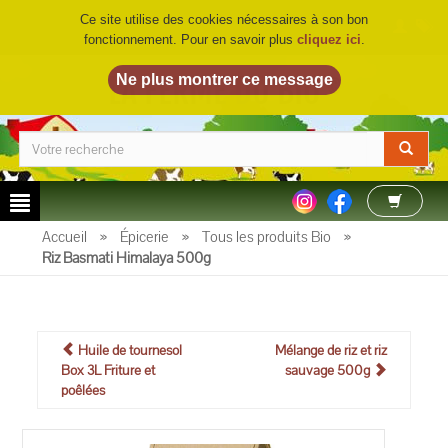
Ce site utilise des cookies nécessaires à son bon
fonctionnement. Pour en savoir plus
cliquez ici
.
LA FERME DU BIO
©
Accueil
»
Épicerie
»
Tous les produits Bio
»
Riz Basmati Himalaya 500g
Huile de tournesol
Mélange de riz et riz
Box 3L Friture et
sauvage 500g
poêlées