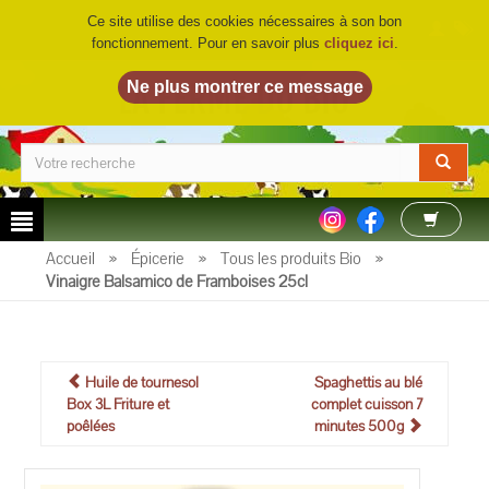
Ce site utilise des cookies nécessaires à son bon
fonctionnement. Pour en savoir plus
cliquez ici
.
LA FERME DU BIO
©
Accueil
»
Épicerie
»
Tous les produits Bio
»
Vinaigre Balsamico de Framboises 25cl
Huile de tournesol
Spaghettis au blé
Box 3L Friture et
complet cuisson 7
poêlées
minutes 500g