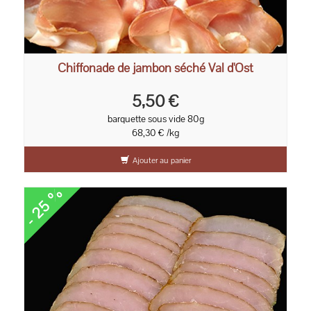
Chiffonade de jambon séché Val d'Ost
5,50 €
barquette sous vide 80g
68,30 € /kg
Ajouter au panier
- 25 %