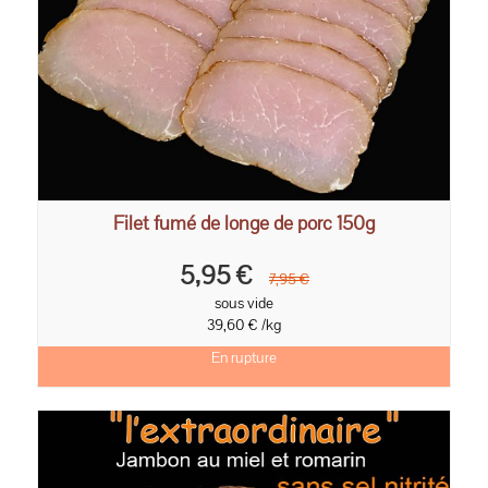
Filet fumé de longe de porc 150g
5,95 €
7,95 €
sous vide
39,60 € /kg
En rupture