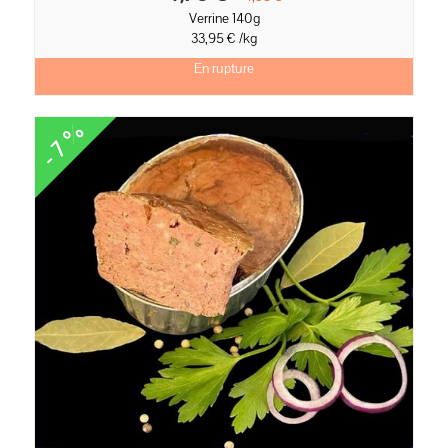
Verrine 140g
33,95 € /kg
En rupture
- 7 %