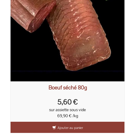
Boeuf séché 80g
5,60 €
sur assiette sous vide
69,90 € /kg
Ajouter au panier